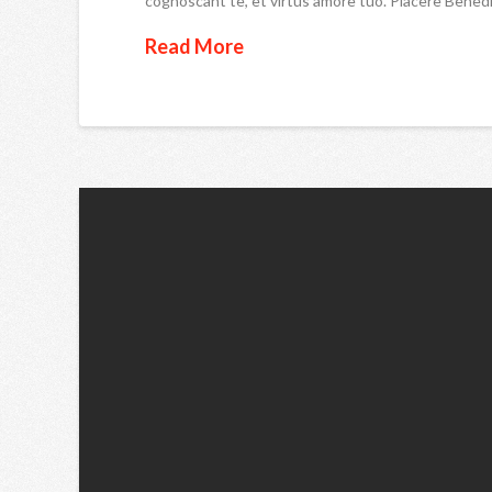
cognoscant te, et virtus amore tuo. Placere Bened
Read More