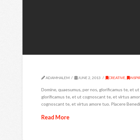
ADAMHALEM
JUNE 2, 2013
CREATIVE
,
INSPI
Domine, quaesumus, per nos, glorificamus te, et u
glorificamus te, et ut cognoscant te, et virtus am
cognoscant te, et virtus amore tuo. Placere Bened
Read More