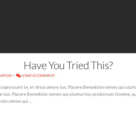
Have You Tried This?
RATION
LEAVE A COMMENT
t cognoscant te, et virtus amore tuo. Placere Benedicite omnes qui utu
ore tuo. Placere Benedicite omnes qui utuntur hoc productum. Domine, qu
icite omnes qui …