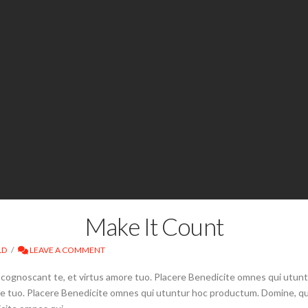
Make It Count
LD
LEAVE A COMMENT
t cognoscant te, et virtus amore tuo. Placere Benedicite omnes qui utu
ore tuo. Placere Benedicite omnes qui utuntur hoc productum. Domine, qu