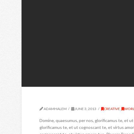
ADAMHALEM
JUNE 3, 2013
CREATIVE
,
WOR
Domine, quaesumus, per nos, glorificamus te, et u
glorificamus te, et ut cognoscant te, et virtus am